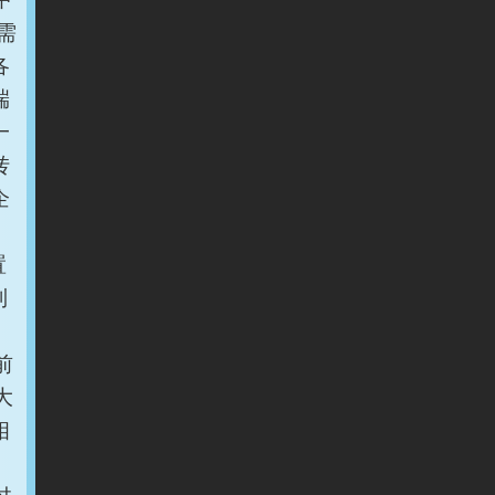
需
各
端
一
转
企
置
制
前
大
相