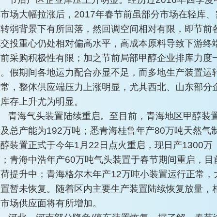
醇市场大幅拉涨后，2017年春节前虽部分市场在轻库、
求转弱背景下有所回落，然回调空间相对有限，即节前
地交投重心仍处相对偏高水平，高成本原料导致下游终
节前采购积极性有限；加之节前局部甲醇企业排库力度
般。假期间各地运力配合亦显不足，而多地生产装置运
正常，整体供应端压力上涨明显，尤其西北、山东部分
业库存上升尤为明显。
青海气头装置陆续重启。至目前，青海地区甲醇装
及总产能为192万吨；悉青海桂鲁年产80万吨天然气
醇装置正式于今年1月22日点火重启，现日产1300万
吨；青海中浩年产60万吨气头装置于春节期间重启，目
负荷提升中；青海格尔木年产12万吨小装置运行正常，
装置暂未恢复。随着区内主要生产装置陆续恢复放量，
关市场供应面将有所增加。