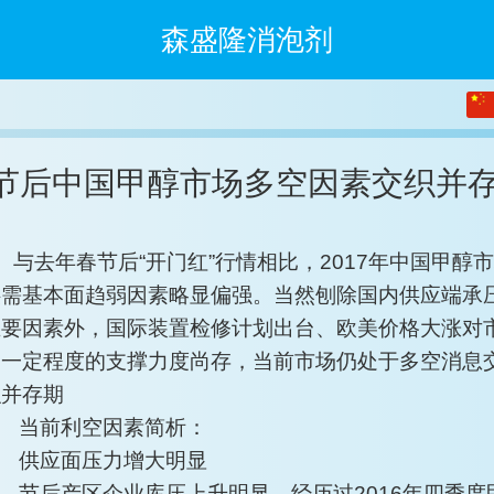
森盛隆消泡剂
繁体
中文
节后中国甲醇市场多空因素交织并
English
与去年春节后“开门红”行情相比，2017年中国甲醇
供需基本面趋弱因素略显偏强。当然刨除国内供应端承
主要因素外，国际装置检修计划出台、欧美价格大涨对
场一定程度的支撑力度尚存，当前市场仍处于多空消息
织并存期
当前利空因素简析：
供应面压力增大明显
节后产区企业库压上升明显。经历过2016年四季度